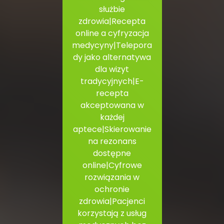
służbie
zdrowia|Recepta
online a cyfryzacja
medycyny|Telepora
dy jako alternatywa
dla wizyt
tradycyjnych|E-
recepta
akceptowana w
każdej
aptece|Skierowanie
na rezonans
dostępne
online|Cyfrowe
rozwiązania w
ochronie
zdrowia|Pacjenci
korzystają z usług