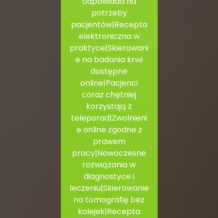
odpowiada na
potrzeby
pacjentów|Recepta
elektroniczna w
praktyce|Skierowani
e na badania krwi
dostępne
online|Pacjenci
coraz chętniej
korzystają z
teleporad|Zwolnieni
e online zgodne z
prawem
pracy|Nowoczesne
rozwiązania w
diagnostyce i
leczeniu|Skierowanie
na tomografię bez
kolejek|Recepta