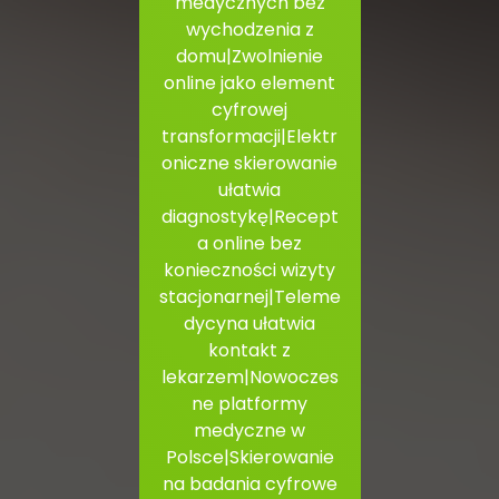
medycznych bez
wychodzenia z
domu|Zwolnienie
online jako element
cyfrowej
transformacji|Elektr
oniczne skierowanie
ułatwia
diagnostykę|Recept
a online bez
konieczności wizyty
stacjonarnej|Teleme
dycyna ułatwia
kontakt z
lekarzem|Nowoczes
ne platformy
medyczne w
Polsce|Skierowanie
na badania cyfrowe