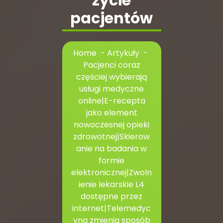
życie
pacjentów
Home
-
Artykuły
-
Pacjenci coraz
częściej wybierają
usługi medyczne
online|E-recepta
jako element
nowoczesnej opieki
zdrowotnej|Skierow
anie na badania w
formie
elektronicznej|Zwoln
ienie lekarskie L4
dostępne przez
internet|Telemedyc
yna zmienia sposób