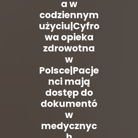
a w
codziennym
użyciu|Cyfro
wa opieka
zdrowotna
w
Polsce|Pacje
nci mają
dostęp do
dokumentó
w
medycznyc
h