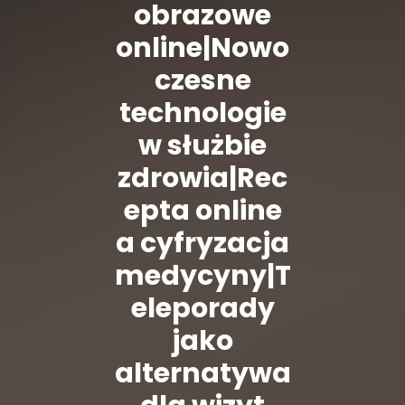
obrazowe
online|Nowo
czesne
technologie
w służbie
zdrowia|Rec
epta online
a cyfryzacja
medycyny|T
eleporady
jako
alternatywa