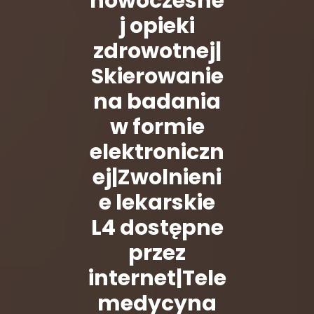
nowoczesne
j opieki
zdrowotnej|
Skierowanie
na badania
w formie
elektroniczn
ej|Zwolnieni
e lekarskie
L4 dostępne
przez
internet|Tele
medycyna