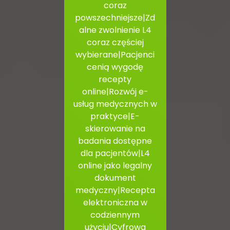
coraz
powszechniejsze|Zd
alne zwolnienie L4
coraz częściej
wybierane|Pacjenci
cenią wygodę
recepty
online|Rozwój e-
usług medycznych w
praktyce|E-
skierowanie na
badania dostępne
dla pacjentów|L4
online jako legalny
dokument
medyczny|Recepta
elektroniczna w
codziennym
użyciu|Cyfrowa