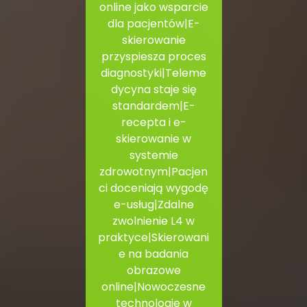
online jako wsparcie
dla pacjentów|E-
skierowanie
przyspiesza proces
diagnostyki|Teleme
dycyna staje się
standardem|E-
recepta i e-
skierowanie w
systemie
zdrowotnym|Pacjen
ci doceniają wygodę
e-usług|Zdalne
zwolnienie L4 w
praktyce|Skierowani
e na badania
obrazowe
online|Nowoczesne
technologie w