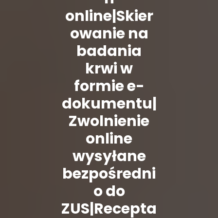
online|Skier
owanie na
badania
krwi w
formie e-
dokumentu|
Zwolnienie
online
wysyłane
bezpośredni
o do
ZUS|Recepta