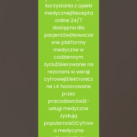
korzystania z opieki
medycznej|Recepta
online 24/7
dostępna dla
pacjentów|Nowocze
sne platformy
medyczne w
codziennym
życiu|Skierowanie na
rezonans w wersji
cyfrowej|Elektronicz
ne L4 honorowane
przez
pracodawców|E-
usługi medyczne
zyskują
popularność|Cyfrow
a medycyna