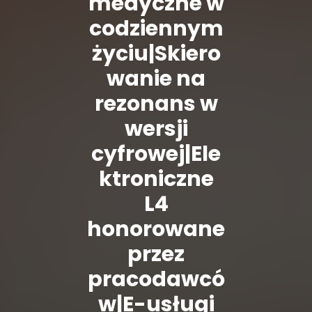
medyczne w
codziennym
życiu|Skiero
wanie na
rezonans w
wersji
cyfrowej|Ele
ktroniczne
L4
honorowane
przez
pracodawcó
w|E-usługi