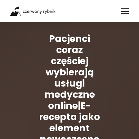
Skip
to
content
Pacjenci
coraz
częściej
wybierają
usługi
medyczne
online|E-
recepta jako
element