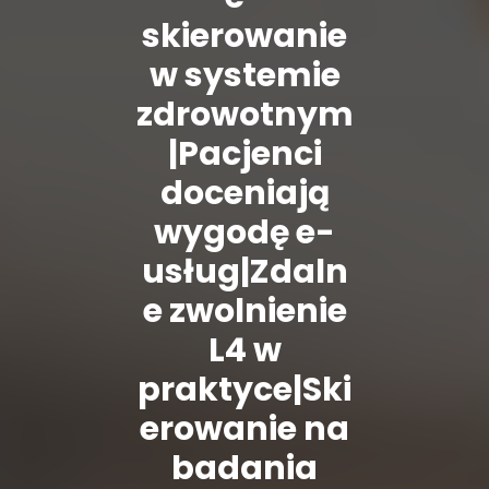
skierowanie
w systemie
zdrowotnym
|Pacjenci
doceniają
wygodę e-
usług|Zdaln
e zwolnienie
L4 w
praktyce|Ski
erowanie na
badania