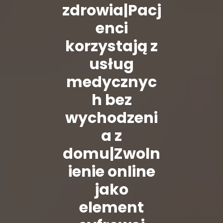
zdrowia|Pacj
enci
korzystają z
usług
medycznyc
h bez
wychodzeni
a z
domu|Zwoln
ienie online
jako
element