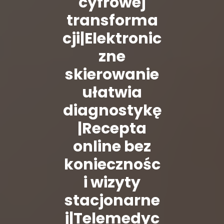
cyfrowej
transforma
cji|Elektronic
zne
skierowanie
ułatwia
diagnostykę
|Recepta
online bez
koniecznośc
i wizyty
stacjonarne
j|Telemedyc