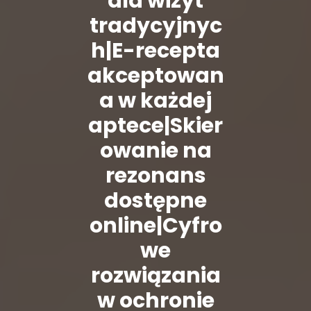
dla wizyt
tradycyjnyc
h|E-recepta
akceptowan
a w każdej
aptece|Skier
owanie na
rezonans
dostępne
online|Cyfro
we
rozwiązania
w ochronie