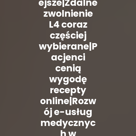
ejsze|Zdalne
zwolnienie
L4 coraz
częściej
wybierane|P
acjenci
cenią
wygodę
recepty
online|Rozw
ój e-usług
medycznyc
h w