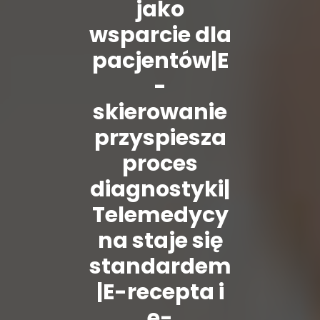
jako
wsparcie dla
pacjentów|E
-
skierowanie
przyspiesza
proces
diagnostyki|
Telemedycy
na staje się
standardem
|E-recepta i
e-