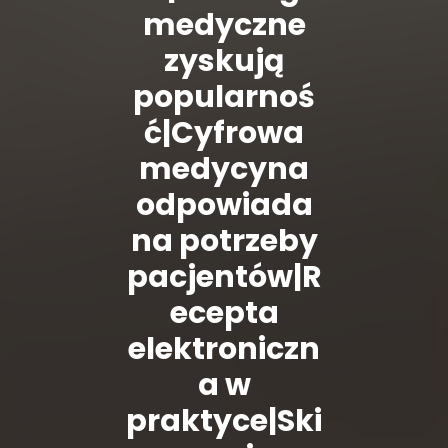
medyczne
zyskują
popularnoś
ć|Cyfrowa
medycyna
odpowiada
na potrzeby
pacjentów|R
ecepta
elektroniczn
a w
praktyce|Ski