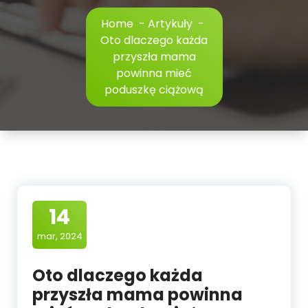
Home
-
Artykuły
-
Oto dlaczego każda
przyszła mama
powinna mieć
poduszkę ciążową
14
mar, 2024
Oto dlaczego każda
przyszła mama powinna