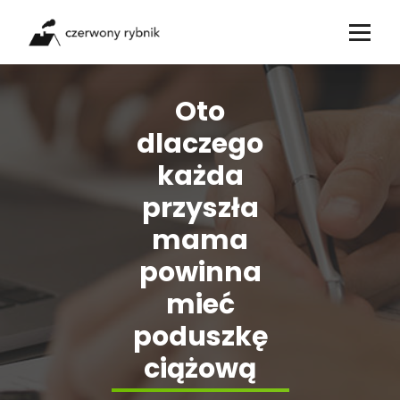
Skip
to
content
Oto
dlaczego
każda
przyszła
mama
powinna
mieć
poduszkę
ciążową