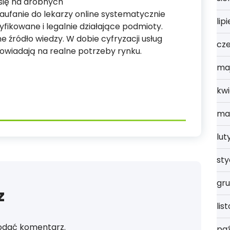
 się na drobnych
ufanie do lekarzy online systematycznie
lip
fikowane i legalnie działające podmioty.
 źródło wiedzy. W dobie cyfryzacji usług
cz
owiadają na realne potrzeby rynku.
ma
kwi
ma
lut
st
gru
z
lis
odać komentarz.
paź