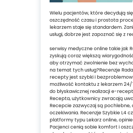
Wielu pacjentów, które decydują się 
oszczędność czasu i prostota proce
lekarzem staje się standardem. Zani
usługi, dobrze jest zapoznać się z 
serwisy medyczne online takie jak
zyskują coraz większą wiarygodność
aby otrzymać zwolnienie bez wychod
na temat tych usług?Recenzje Rada
recepty jest szybki i bezproblemow
możliwość kontaktu z lekarzem 24/7.
do błyskawicznej realizacji e-rece
Recepta, użytkownicy zwracają uwag
Recepcie zazwyczaj są pochlebne, c
oczekiwania. Recenzje Szybkie L4 c
platformy typu Lekarz online, opini
Pacjenci cenią sobie komfort i osz