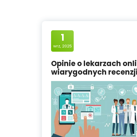
1
wrz, 2025
Opinie o lekarzach onl
wiarygodnych recenzj