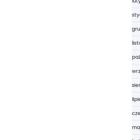
lut
st
gru
lis
paź
wrz
sie
lip
cz
ma