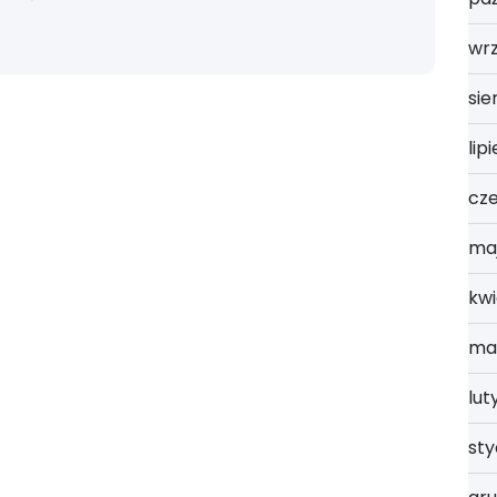
wrz
sie
lip
cz
ma
kwi
ma
lut
st