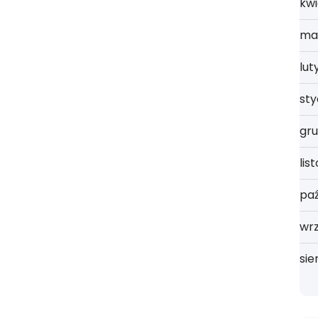
kwi
ma
lut
st
gru
lis
paź
wrz
sie