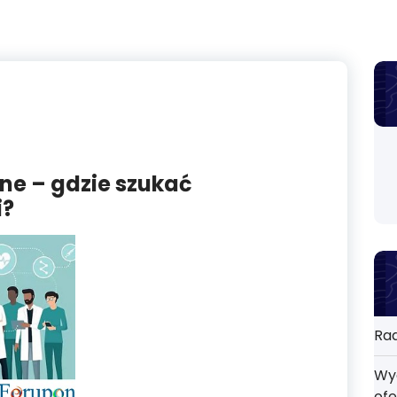
ine – gdzie szukać
i?
Rad
Wyd
ofe