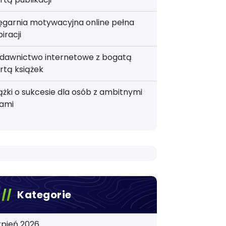
ęgarnia motywacyjna online pełna
piracji
dawnictwo internetowe z bogatą
rtą książek
ążki o sukcesie dla osób z ambitnymi
lami
Kategorie
rpień 2026