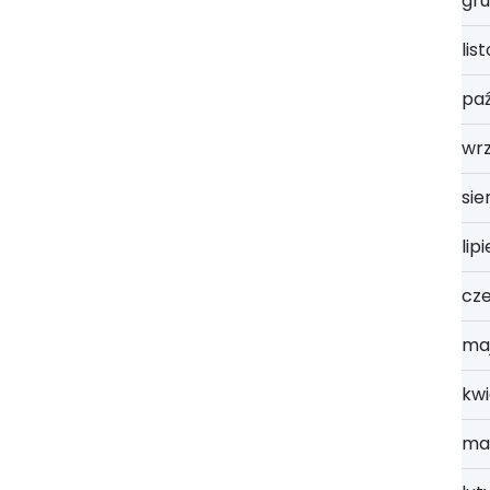
gru
lis
paź
wr
sie
lip
cz
ma
kwi
ma