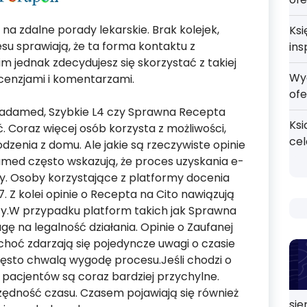
na zdalne porady lekarskie. Brak kolejek,
Ksi
su sprawiają, że ta forma kontaktu z
ins
m jednak zdecydujesz się skorzystać z takiej
Wy
recenzjami i komentarzami.
ofe
 Radamed, Szybkie L4 czy Sprawna Recepta
Ksi
. Coraz więcej osób korzysta z możliwości,
ce
zenia z domu. Ale jakie są rzeczywiste opinie
med często wskazują, że proces uzyskania e-
y. Osoby korzystające z platformy docenia
 Z kolei opinie o Recepta na Cito nawiązują
pty.W przypadku platform takich jak Sprawna
ę na legalność działania. Opinie o Zaufanej
hoć zdarzają się pojedyncze uwagi o czasie
zęsto chwalą wygodę procesu.Jeśli chodzi o
e pacjentów są coraz bardziej przychylne.
czędność czasu. Czasem pojawiają się również
sie