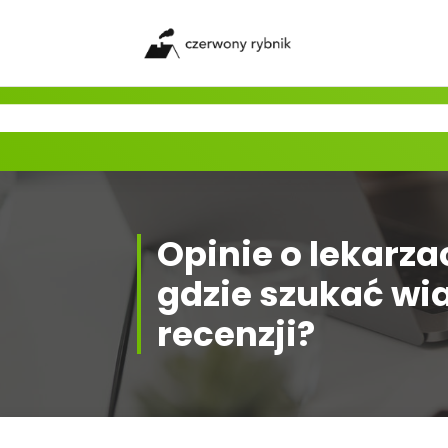
Skip
to
content
Opinie o lekarza
gdzie szukać w
recenzji?