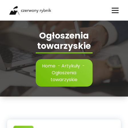
Skip
to
content
Ogłoszenia
towarzyskie
Home
-
Artykuły
-
Ogłoszenia
towarzyskie