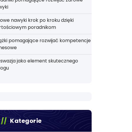
wyki
owe nawyki krok po kroku dzięki
rtościowym poradnikom
iążki pomagające rozwijać kompetencje
znesowe
rswazja jako element skutecznego
logu
Kategorie