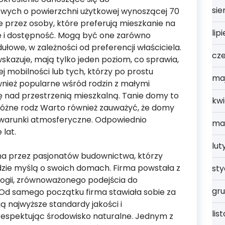
sie
ych o powierzchni użytkowej wynoszącej 70
 przez osoby, które preferują mieszkanie na
lip
ę i dostępność. Mogą być one zarówno
dułowe, w zależności od preferencji właściciela.
cz
kazuje, mają tylko jeden poziom, co sprawia,
nej mobilności lub tych, którzy po prostu
ma
wnież popularne wśród rodzin z małymi
lę nad przestrzenią mieszkalną. Tanie domy to
kwi
óżne rodz Warto również zauważyć, że domy
a warunki atmosferyczne. Odpowiednio
ma
lat.
lut
a przez pasjonatów budownictwa, którzy
ludzie myślą o swoich domach. Firma powstała z
st
ogii, zrównoważonego podejścia do
gru
 Od samego początku firma stawiała sobie za
ą najwyższe standardy jakości i
lis
respektując środowisko naturalne. Jednym z