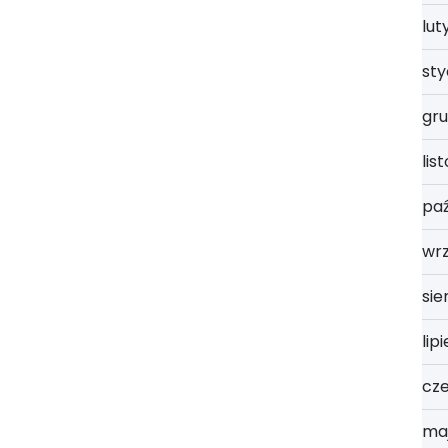
lut
st
gru
lis
paź
wrz
sie
lip
cz
ma