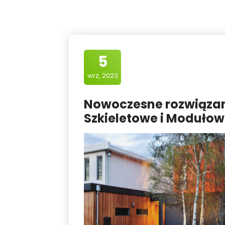
5
wrz, 2023
Nowoczesne rozwiąza
Szkieletowe i Moduło