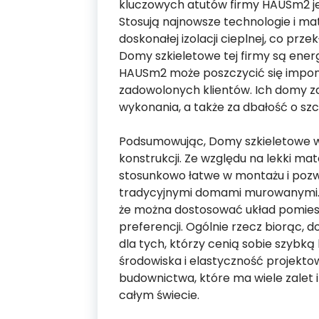
kluczowych atutów firmy HAUSm2 je
Stosują najnowsze technologie i mat
doskonałej izolacji cieplnej, co prze
Domy szkieletowe tej firmy są ener
HAUSm2 może poszczycić się imponu
zadowolonych klientów. Ich domy z
wykonania, a także za dbałość o szc
Podsumowując, Domy szkieletowe wyr
konstrukcji. Ze względu na lekki m
stosunkowo łatwe w montażu i poz
tradycyjnymi domami murowanymi. P
że ​​można dostosować układ pomie
preferencji. Ogólnie rzecz biorąc,
dla tych, którzy cenią sobie szybk
środowiska i elastyczność projekto
budownictwa, które ma wiele zalet 
całym świecie.