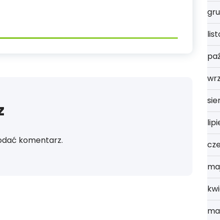
gru
lis
paź
wr
sie
z
lip
odać komentarz.
cz
ma
kwi
ma