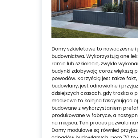
Domy szkieletowe to nowoczesne i p
budownictwa. Wykorzystują one lek
ramie lub szkielecie, zwykle wykon
budynki zdobywają coraz większą po
powodów. Korzyścią jest także fakt,
budowlany, jest odnawialne i przyja
dzisiejszych czasach, gdy troska o p
modułowe to kolejna fascynująca op
budowane z wykorzystaniem prefa
produkowane w fabryce, a następn
na miejscu. Ten proces pozwala na 
Domy modułowe są również przyjazn
odpadów budowlanych. Dom 70 to o