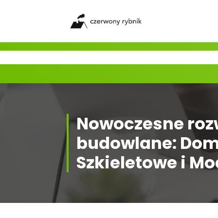
Skip
to
content
Nowoczesne roz
budowlane: Do
Szkieletowe i M