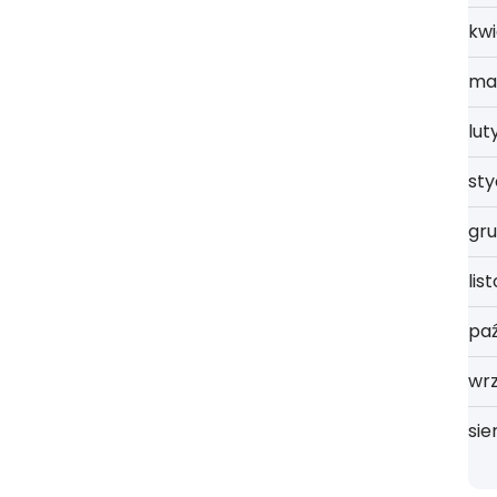
kwi
ma
lut
st
gru
lis
paź
wrz
sie