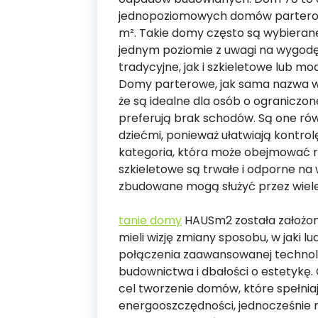
jednopoziomowych domów parterow
m². Takie domy często są wybierane
jednym poziomie z uwagi na wygod
tradycyjne, jak i szkieletowe lub mo
Domy parterowe, jak sama nazwa ws
że ​​są idealne dla osób o ograniczo
preferują brak schodów. Są one ró
dziećmi, ponieważ ułatwiają kontro
kategoria, która może obejmować r
szkieletowe są trwałe i odporne n
zbudowane mogą służyć przez wiele 
tanie domy
HAUSm2 została założon
mieli wizję zmiany sposobu, w jaki 
połączenia zaawansowanej technol
budownictwa i dbałości o estetykę.
cel tworzenie domów, które spełniaj
energooszczędności, jednocześnie 