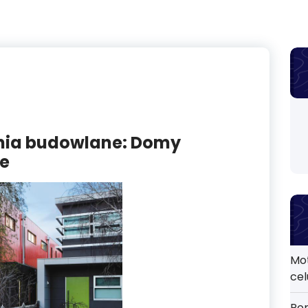
nia budowlane: Domy
we
Mo
cel
Por