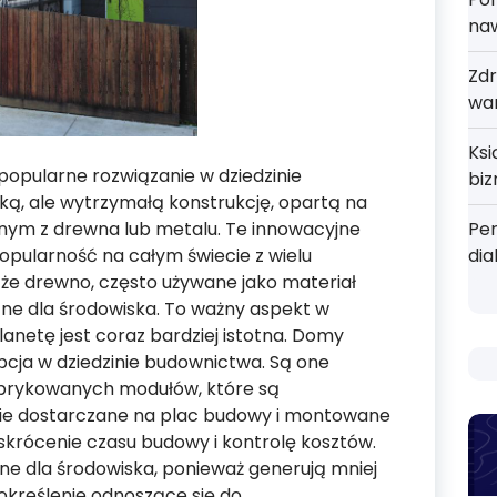
na
Zdr
wa
Ks
opularne rozwiązanie w dziedzinie
bi
ką, ale wytrzymałą konstrukcję, opartą na
anym z drewna lub metalu. Te innowacyjne
Pe
pularność na całym świecie z wielu
dia
 że drewno, często używane jako materiał
zne dla środowiska. To ważny aspekt w
lanetę jest coraz bardziej istotna. Domy
cja w dziedzinie budownictwa. Są one
brykowanych modułów, które są
ie dostarczane na plac budowy i montowane
skrócenie czasu budowy i kontrolę kosztów.
e dla środowiska, ponieważ generują mniej
kreślenie odnoszące się do