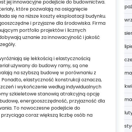
st jej innowacyjne podejście do budownictwa.
paź
eriały, które pozwalają na osiągnięcie
kłada się na niższe koszty eksploatacji budynku.
wrz
gooszczędne i przyjazne dla środowiska. Firma
jącym portfolio projektów i licznych
sie
dobywają uznanie za innowacyjność i jakość
zegóły.
lip
óżniają się lekkością i elastycznością
cz
ateriał używany do budowy ramy, są one
walają na szybszą budowę w porównaniu z
ma
onadto, elastyczność konstrukcji oznacza,
kwi
szczeń i wykończenie według indywidualnych
 domy szkieletowe stanowią atrakcyjną opcję
ma
ą budowę, energooszczędność, przyjazność dla
wania. To nowoczesne podejście do
lut
i przyciąga coraz większą liczbę osób na
st