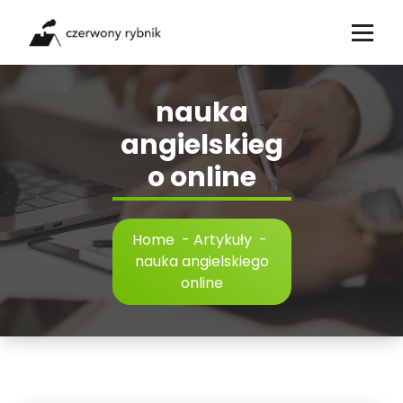
Skip
to
content
nauka
angielskieg
o online
Home
-
Artykuły
-
nauka angielskiego
online