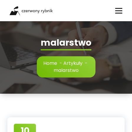
Skip
to
content
malarstwo
Home
-
Artykuły
-
malarstwo
10