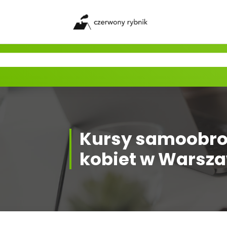
Skip
to
content
Kursy samoobro
kobiet w Warsz