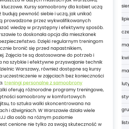
sie
t kluczowe. Kursy samoobrony dla kobiet uczą
ż budują pewność siebie i uczą, jak unikać
lip
e są prowadzone przez wykwalifikowanych
kazać wiedzę w przystępny i efektywny sposób.
cz
szawie to doskonała opcja dla mieszkanek
 bezpieczeństwo. Dzięki regularnym treningom
ma
cznie bronić się przed napastnikiem,
ej. Zajęcia te są dostosowane do potrzeb i
kwi
a na szybkie i efektywne przyswajanie technik
dzielnic Warszawy, również dostępne są kursy
ma
a uczestniczenie w zajęciach bez konieczności
a.
treningi personalne z samoobrony
lut
alki oferują różnorodne programy treningowe,
st
ejętności samoobrony w komfortowych
u-jitsu, to sztuka walki skoncentrowana na
gru
ach i dźwigniach. W Warszawie działa wiele
 BJJ dla osób na różnym poziomie
lis
u jest cenione nie tylko za swoją skuteczność w