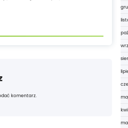
gru
lis
paź
wr
sie
lip
z
cz
odać komentarz.
ma
kwi
ma