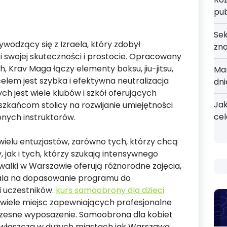
pu
Sek
wodzący się z Izraela, który zdobył
zn
i swojej skuteczności i prostocie. Opracowany
ch, Krav Maga łączy elementy boksu, jiu-jitsu,
Mar
 celem jest szybka i efektywna neutralizacja
dni
h jest wiele klubów i szkół oferujących
Jak
szkańcom stolicy na rozwijanie umiejętności
cel
ych instruktorów.
ielu entuzjastów, zarówno tych, którzy chcą
jak i tych, którzy szukają intensywnego
walki w Warszawie oferują różnorodne zajęcia,
wala na dopasowanie programu do
i uczestników.
kurs samoobrony dla dzieci
wiele miejsc zapewniających profesjonalne
czesne wyposażenie. Samoobrona dla kobiet
, zwłaszcza w dużych miastach jak Warszawa,