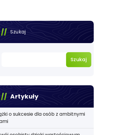
Szukaj
Szukaj
Artykuły
ążki o sukcesie dla osób z ambitnymi
lami
wój osobisty dzięki wartościowym