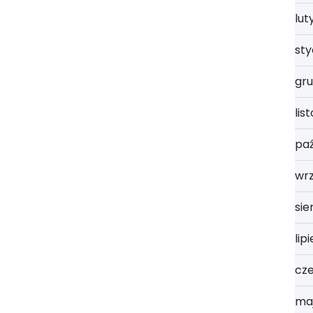
lut
st
gru
lis
paź
wrz
sie
lip
cz
ma