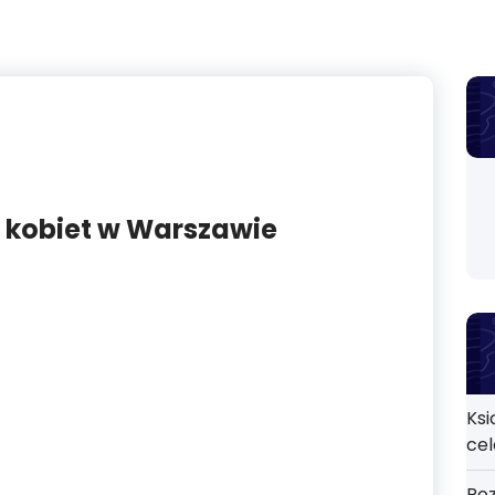
 kobiet w Warszawie
Ksi
ce
Roz