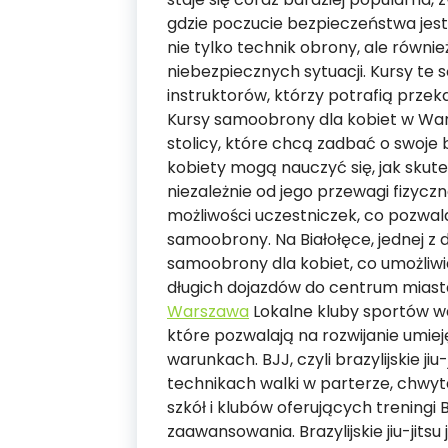
gdzie poczucie bezpieczeństwa jes
nie tylko technik obrony, ale równie
niebezpiecznych sytuacji. Kursy t
instruktorów, którzy potrafią prze
Kursy samoobrony dla kobiet w War
stolicy, które chcą zadbać o swoje
kobiety mogą nauczyć się, jak skute
niezależnie od jego przewagi fizyczn
możliwości uczestniczek, co pozwal
samoobrony. Na Białołęce, jednej z 
samoobrony dla kobiet, co umożliwi
długich dojazdów do centrum miast
Warszawa
Lokalne kluby sportów w
które pozwalają na rozwijanie umi
warunkach. BJJ, czyli brazylijskie ji
technikach walki w parterze, chwyt
szkół i klubów oferujących treningi
zaawansowania. Brazylijskie jiu-jits