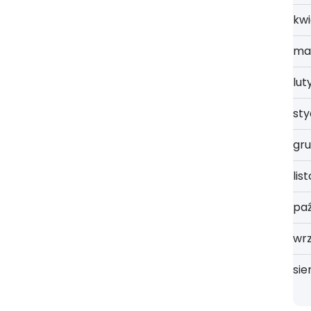
kwi
ma
lut
st
gru
lis
paź
wrz
sie