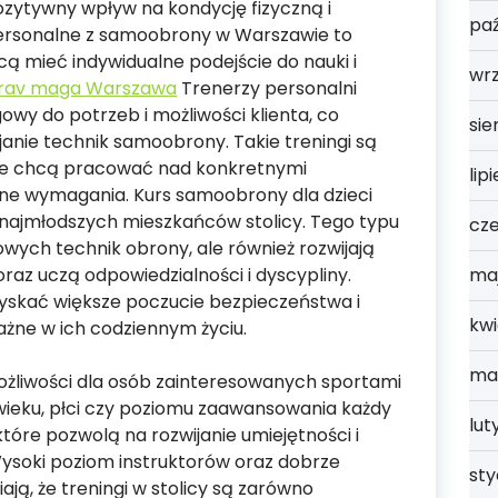
pozytywny wpływ na kondycję fizyczną i
paź
personalne z samoobrony w Warszawie to
cą mieć indywidualne podejście do nauki i
wrz
rav maga Warszawa
Trenerzy personalni
y do potrzeb i możliwości klienta, co
sie
anie technik samoobrony. Takie treningi są
re chcą pracować nad konkretnymi
lip
zne wymagania. Kurs samoobrony dla dzieci
najmłodszych mieszkańców stolicy. Tego typu
cz
owych technik obrony, ale również rozwijają
ma
oraz uczą odpowiedzialności i dyscypliny.
zyskać większe poczucie bezpieczeństwa i
kwi
ażne w ich codziennym życiu.
ma
żliwości dla osób zainteresowanych sportami
 wieku, płci czy poziomu zaawansowania każdy
lut
tóre pozwolą na rozwijanie umiejętności i
ysoki poziom instruktorów oraz dobrze
st
ją, że treningi w stolicy są zarówno