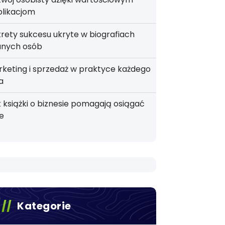
blikacjom
rety sukcesu ukryte w biografiach
anych osób
keting i sprzedaż w praktyce każdego
a
 książki o biznesie pomagają osiągać
e
Kategorie