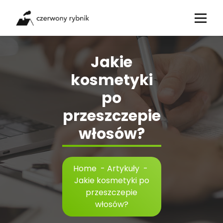
Skip
to
content
Jakie
kosmetyki
po
przeszczepie
włosów?
Home
-
Artykuły
-
Jakie kosmetyki po
przeszczepie
włosów?