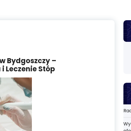
 w Bydgoszczy –
i Leczenie Stóp
Rad
Wyd
ofe