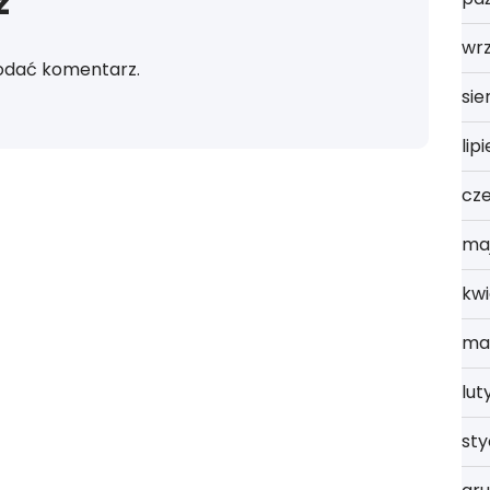
z
wrz
odać komentarz.
sie
lip
cz
ma
kwi
ma
lut
st