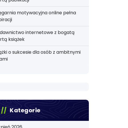
ęgarnia motywacyjna online pełna
piracji
dawnictwo internetowe z bogatą
rtą książek
ążki o sukcesie dla osób z ambitnymi
lami
Kategorie
rpień 2026