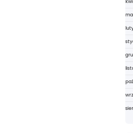
kwi
ma
lut
st
gru
lis
paź
wrz
sie