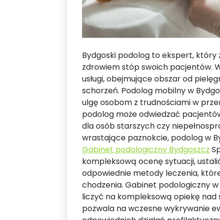
Bydgoski podolog to ekspert, któr
zdrowiem stóp swoich pacjentów. W 
usługi, obejmujące obszar od pielę
schorzeń. Podolog mobilny w Bydgos
ulgę osobom z trudnościami w przemie
podolog może odwiedzać pacjentów 
dla osób starszych czy niepełnosp
wrastające paznokcie, podolog w By
Gabinet podologiczny Bydgoszcz
Sp
kompleksową ocenę sytuacji, ustal
odpowiednie metody leczenia, które
chodzenia. Gabinet podologiczny w
liczyć na kompleksową opiekę nad 
pozwala na wczesne wykrywanie ew