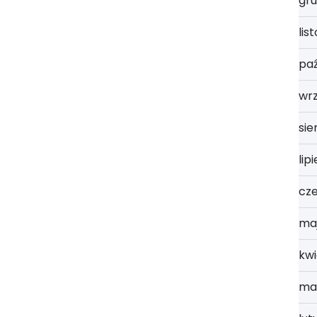
gru
lis
paź
wr
sie
lip
cz
ma
kwi
ma