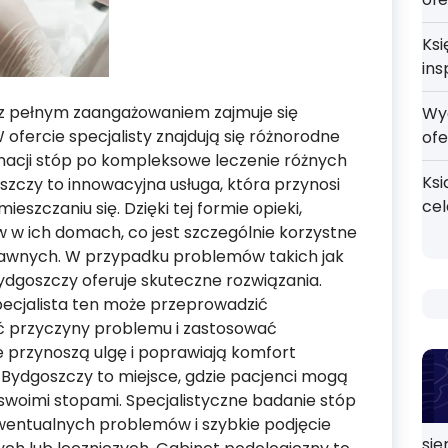
Ksi
ins
y z pełnym zaangażowaniem zajmuje się
Wy
ofercie specjalisty znajdują się różnorodne
ofe
gnacji stóp po kompleksowe leczenie różnych
Ksi
zczy to innowacyjna usługa, która przynosi
ce
szczaniu się. Dzięki tej formie opieki,
w ich domach, co jest szczególnie korzystne
rawnych. W przypadku problemów takich jak
dgoszczy oferuje skuteczne rozwiązania.
ecjalista ten może przeprowadzić
ić przyczyny problemu i zastosować
 przynoszą ulgę i poprawiają komfort
 Bydgoszczy to miejsce, gdzie pacjenci mogą
swoimi stopami. Specjalistyczne badanie stóp
entualnych problemów i szybkie podjęcie
sie