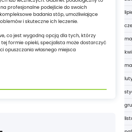
ych lub leczniczych. Gabinet podologiczny to
 na profesjonalne podejście do swoich
lip
 kompleksowe badania stóp, umożliwiające
blemów i skuteczne ich leczenie.
cz
e, co jest wygodną opcją dla tych, którzy
ma
tej formie opieki, specjalista może dostarczyć
ści opuszczania własnego miejsca
kwi
ma
lut
st
gru
lis
paź