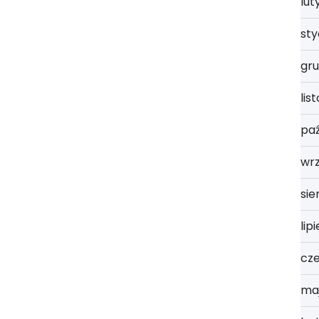
lut
st
gru
lis
paź
wrz
sie
lip
cz
ma