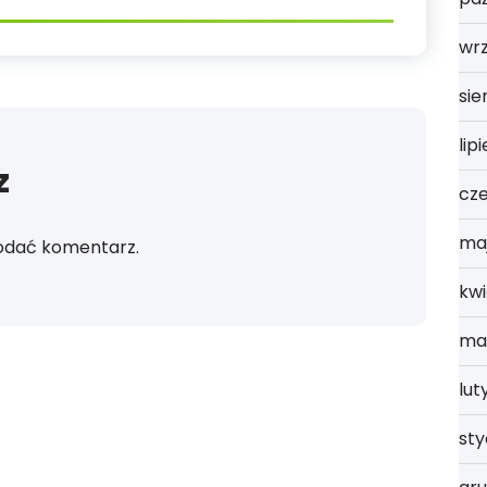
wrz
sie
lip
z
cz
ma
odać komentarz.
kwi
ma
lut
st