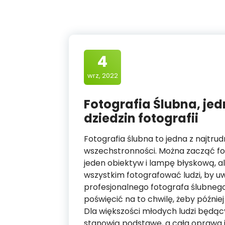
4
wrz, 2022
Fotografia Ślubna, jed
dziedzin fotografii
Fotografia ślubna to jedna z najtru
wszechstronności. Można zacząć fo
jeden obiektyw i lampę błyskową, a
wszystkim fotografować ludzi, by uw
profesjonalnego fotografa ślubnego
poświęcić na to chwilę, żeby późnie
Dla większości młodych ludzi będą
stanowią podstawę, a cała oprawa jak