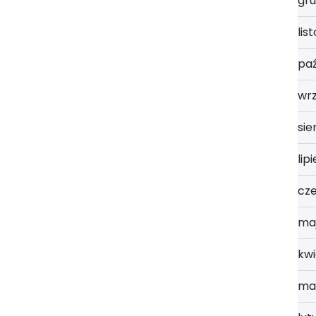
gru
lis
paź
wr
sie
lip
cz
ma
kwi
ma