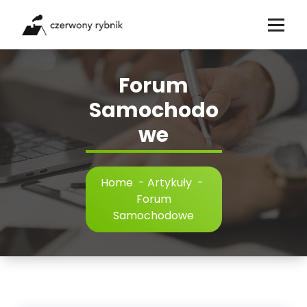
Skip
to
content
Forum
Samochodo
we
Home
-
Artykuły
-
Forum
Samochodowe