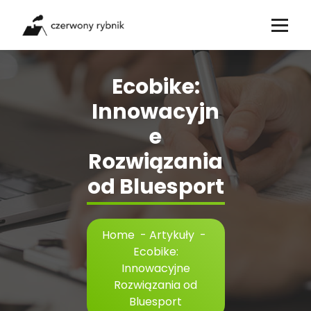
Skip
to
content
Ecobike:
Innowacyjn
e
Rozwiązania
od Bluesport
Home
-
Artykuły
-
Ecobike:
Innowacyjne
Rozwiązania od
Bluesport