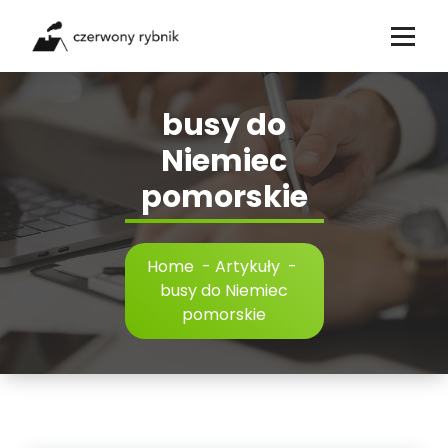
Skip
to
content
busy do
Niemiec
pomorskie
Home
-
Artykuły
-
busy do Niemiec
pomorskie